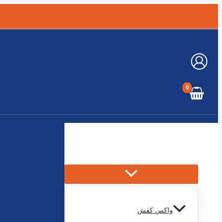
رفتن
به
محتوا
جستجو
فروشگاه
واکس کفش